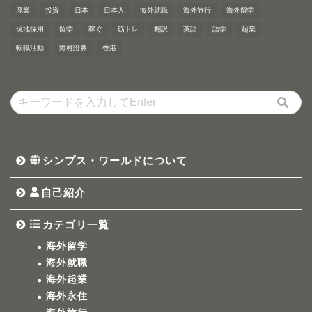
廃業
投資
日本
日本人
海外就職
海外旅行
海外留学
現地採用
留学
稼ぐ
筋トレ
翻訳
英語
語学
起業
転職活動
野村證券
香港
シンプス・ワールドについて
自己紹介
カテゴリ一覧
海外留学
海外就職
海外起業
海外永住