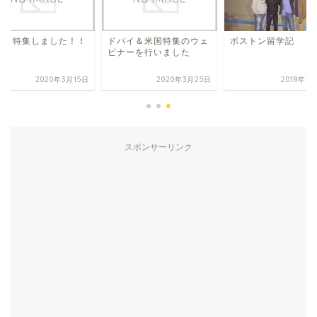
ボストン留学記
バイ特集しました！！
ドバイ＆米国特集のウェ
ビナーを行いました
2020年3月15日
2020年3月25日
2018年1
スポンサーリンク