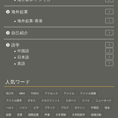
海外起業
6
海外起業-香港
1
自己紹介
4
語学
9
中国語
1
日本語
2
英語
7
人気ワード
IELTS
MBA
TOEIC
アドセンス
アメリカ
アメリカ就職
アメリカ留学
ギネス
クロスフィット
スポーツ
ドバイ
ニューヨーク
ハルト
バイト
ビザ
ブラック
ブログ
ボストン
中国語
借金
副業
営業
国際恋愛
声優
大学受験
大学院留学
就職活動