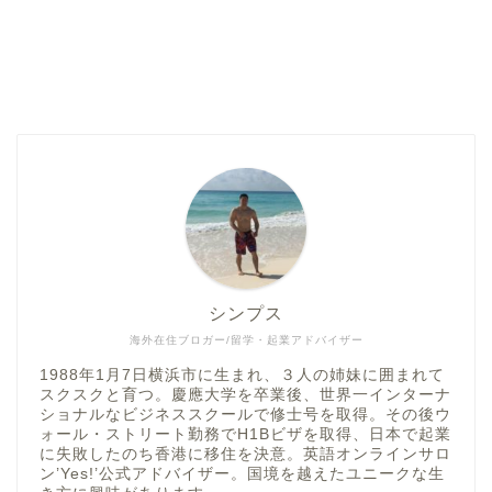
シンプス
海外在住ブロガー/留学・起業アドバイザー
1988年1月7日横浜市に生まれ、３人の姉妹に囲まれて
スクスクと育つ。慶應大学を卒業後、世界一インターナ
ショナルなビジネススクールで修士号を取得。その後ウ
ォール・ストリート勤務でH1Bビザを取得、日本で起業
に失敗したのち香港に移住を決意。英語オンラインサロ
ン’Yes!’公式アドバイザー。国境を越えたユニークな生