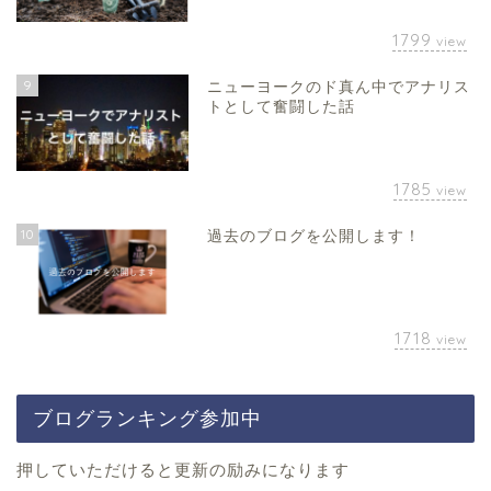
1799
view
9
ニューヨークのド真ん中でアナリス
トとして奮闘した話
1785
view
10
過去のブログを公開します！
1718
view
ブログランキング参加中
押していただけると更新の励みになります