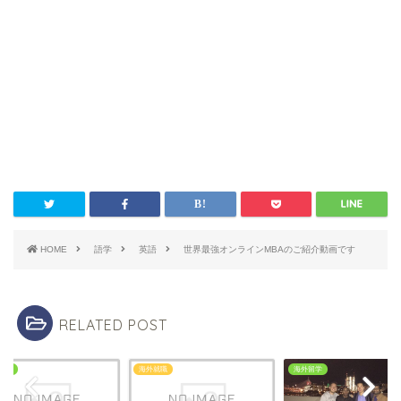
HOME
語学
英語
世界最強オンラインMBAのご紹介動画です
RELATED POST
留学
海外就職
海外留学