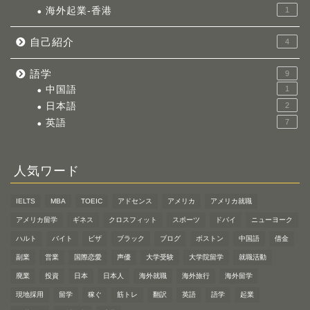
海外起業-香港
1
自己紹介
4
語学
9
中国語
1
日本語
2
英語
7
人気ワード
IELTS
MBA
TOEIC
アドセンス
アメリカ
アメリカ就職
アメリカ留学
ギネス
クロスフィット
スポーツ
ドバイ
ニューヨーク
ハルト
バイト
ビザ
ブラック
ブログ
ボストン
中国語
借金
副業
営業
国際恋愛
声優
大学受験
大学院留学
就職活動
廃業
投資
日本
日本人
海外就職
海外旅行
海外留学
現地採用
留学
稼ぐ
筋トレ
翻訳
英語
語学
起業