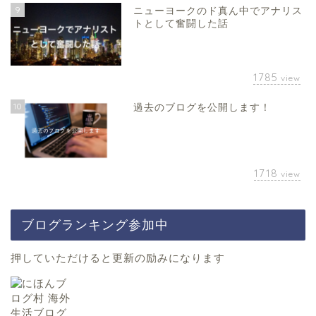
9
ニューヨークのド真ん中でアナリス
トとして奮闘した話
1785
view
10
過去のブログを公開します！
1718
view
ブログランキング参加中
押していただけると更新の励みになります