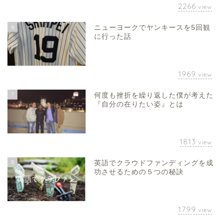
2266
view
6
ニューヨークでヤンキースを5回観
に行った話
1969
view
7
何度も挫折を繰り返した僕が考えた
『自分の在りたい姿』とは
1813
view
8
英語でクラウドファンディングを成
功させるための５つの秘訣
1799
view