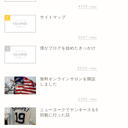
4739
view
サイトマップ
3
3067
view
僕がブログを始めたきっかけ
4
2920
view
無料オンラインサロンを開設
5
しました
2265
view
ニューヨークでヤンキースを5
6
回観に行った話