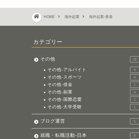
HOME
海外起業
海外起業-香港
カテゴリー
その他
28
その他-アルバイト
4
その他-スポーツ
4
その他-借金
1
その他-副業
9
その他-国際恋愛
2
その他-大学受験
1
ブログ運営
5
就職・転職活動-日本
9