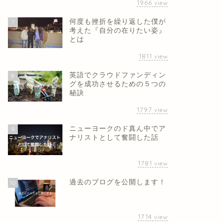
1966
view
何度も挫折を繰り返した僕が
7
考えた『自分の在りたい姿』
とは
1811
view
英語でクラウドファンディン
8
グを成功させるための５つの
秘訣
1797
view
ニューヨークのド真ん中でア
9
ナリストとして奮闘した話
1781
view
過去のブログを公開します！
10
1714
view