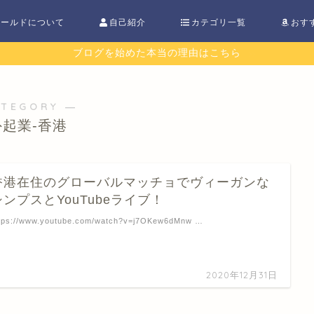
ワールドについて
自己紹介
カテゴリ一覧
おす
ブログを始めた本当の理由はこちら
ATEGORY ―
外起業-香港
香港在住のグローバルマッチョでヴィーガンな
シンプスとYouTubeライブ！
tps://www.youtube.com/watch?v=j7OKew6dMnw …
2020年12月31日