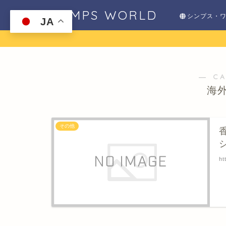
SHIMPS WORLD
シンプス・
JA
― C
海
その他
ht