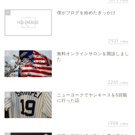
view
4
僕がブログを始めたきっかけ
2921
view
5
無料オンラインサロンを開設しまし
た
2265
view
6
ニューヨークでヤンキースを5回観
に行った話
1968
view