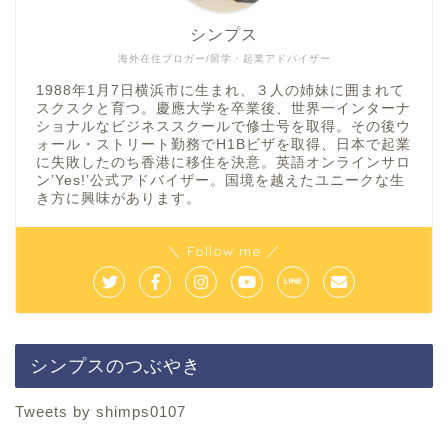
シンプス
海外在住ブロガー/留学・起業アドバイザー
1988年1月7日横浜市に生まれ、３人の姉妹に囲まれて
スクスクと育つ。慶應大学を卒業後、世界一インターナ
ショナルなビジネススクールで修士号を取得。その後ウ
ォール・ストリート勤務でH1Bビザを取得、日本で起業
に失敗したのち香港に移住を決意。英語オンラインサロ
ン’Yes!’公式アドバイザー。国境を越えたユニークな生
き方に興味があります。
＼ Follow me ／
シンプスのつぶやき
Tweets by shimps0107