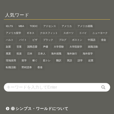
人気ワード
IELTS
MBA
TOEIC
アドセンス
アメリカ
アメリカ就職
アメリカ留学
ギネス
クロスフィット
スポーツ
ドバイ
ニューヨーク
ハルト
バイト
ビザ
ブラック
ブログ
ボストン
中国語
借金
副業
営業
国際恋愛
声優
大学受験
大学院留学
就職活動
廃業
投資
日本
日本人
海外就職
海外旅行
海外留学
現地採用
留学
稼ぐ
筋トレ
翻訳
英語
語学
起業
転職活動
野村證券
香港
シンプス・ワールドについて