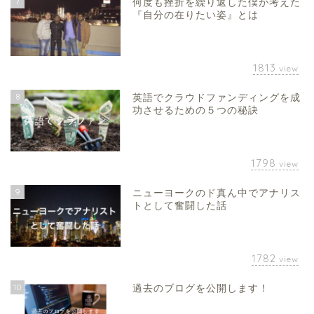
7
何度も挫折を繰り返した僕が考えた
『自分の在りたい姿』とは
1813
view
8
英語でクラウドファンディングを成
功させるための５つの秘訣
1798
view
9
ニューヨークのド真ん中でアナリス
トとして奮闘した話
1782
view
10
過去のブログを公開します！