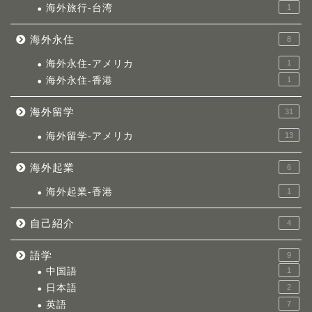
海外旅行-台湾
1
海外永住
8
海外永住-アメリカ
1
海外永住-香港
1
海外留学
31
海外留学-アメリカ
13
海外起業
6
海外起業-香港
1
自己紹介
4
語学
9
中国語
1
日本語
2
英語
7