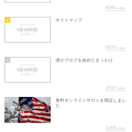
4746
view
3
サイトマップ
3073
view
4
僕がブログを始めたきっかけ
2921
view
5
無料オンラインサロンを開設しまし
た
2266
view