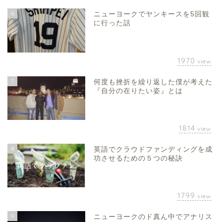
6
ニューヨークでヤンキースを5回観
に行った話
1970
view
7
何度も挫折を繰り返した僕が考えた
『自分の在りたい姿』とは
1814
view
8
英語でクラウドファンディングを成
功させるための５つの秘訣
1799
view
9
ニューヨークのド真ん中でアナリス