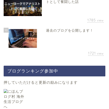
トとして奮闘した話
1785
view
10
過去のブログを公開します！
1721
view
ブログランキング参加中
押していただけると更新の励みになります