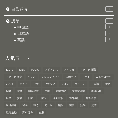
自己紹介
4
語学
9
中国語
1
日本語
2
英語
7
人気ワード
IELTS
MBA
TOEIC
アドセンス
アメリカ
アメリカ就職
アメリカ留学
ギネス
クロスフィット
スポーツ
ドバイ
ニューヨーク
ハルト
バイト
ビザ
ブラック
ブログ
ボストン
中国語
借金
副業
営業
国際恋愛
声優
大学受験
大学院留学
就職活動
廃業
投資
日本
日本人
海外就職
海外旅行
海外留学
現地採用
留学
稼ぐ
筋トレ
翻訳
英語
語学
起業
転職活動
野村證券
香港