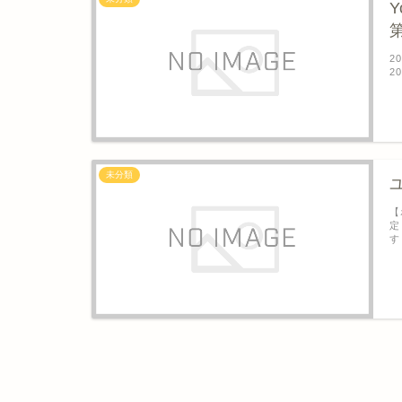
2
2
未分類
【
定
すぐ