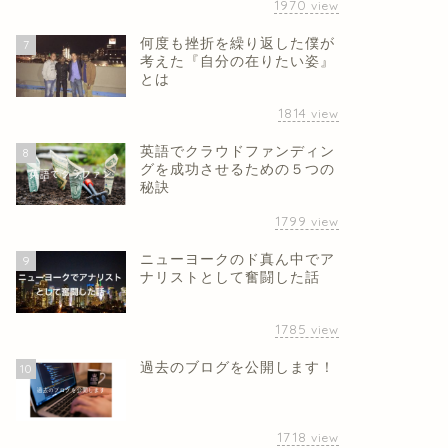
1970
view
何度も挫折を繰り返した僕が
7
考えた『自分の在りたい姿』
とは
1814
view
英語でクラウドファンディン
8
グを成功させるための５つの
秘訣
1799
view
ニューヨークのド真ん中でア
9
ナリストとして奮闘した話
1785
view
過去のブログを公開します！
10
1718
view