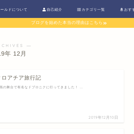
ワールドについて
自己紹介
カテゴリ一覧
おす
ブログを始めた本当の理由はこちら
RCHIVES ―
19年 12月
クロアチア旅行記
画の舞台で有名なドブロニクに行ってきました！ …
2019年12月10日