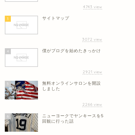
4743
view
サイトマップ
3
3072
view
僕がブログを始めたきっかけ
4
2921
view
無料オンラインサロンを開設
5
しました
2266
view
ニューヨークでヤンキースを5
6
回観に行った話