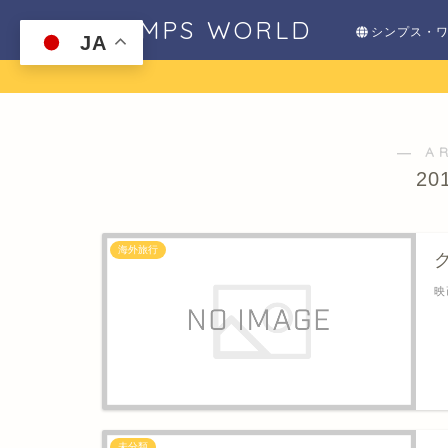
SHIMPS WORLD
シンプス・
JA
― A
20
海外旅行
映
未分類