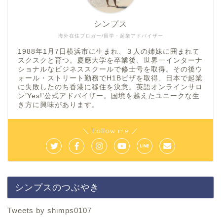
シンプス
海外在住ブロガー/留学・起業アドバイザー
1988年1月7日横浜市に生まれ、３人の姉妹に囲まれて
スクスクと育つ。慶應大学を卒業後、世界一インターナ
ショナルなビジネススクールで修士号を取得。その後ウ
ォール・ストリート勤務でH1Bビザを取得、日本で起業
に失敗したのち香港に移住を決意。英語オンラインサロ
ン’Yes!’公式アドバイザー。国境を越えたユニークな生
き方に興味があります。
＼ Follow me ／
シンプスのつぶやき
Tweets by shimps0107