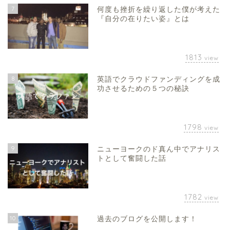
7
何度も挫折を繰り返した僕が考えた
『自分の在りたい姿』とは
1813
view
8
英語でクラウドファンディングを成
功させるための５つの秘訣
1798
view
9
ニューヨークのド真ん中でアナリス
トとして奮闘した話
1782
view
10
過去のブログを公開します！