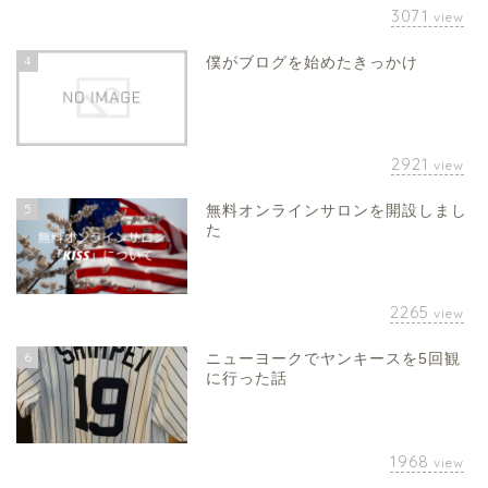
3071
view
4
僕がブログを始めたきっかけ
2921
view
5
無料オンラインサロンを開設しまし
た
2265
view
6
ニューヨークでヤンキースを5回観
に行った話
1968
view