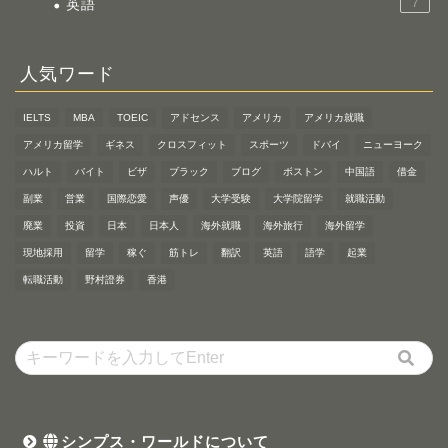
英語
7
人気ワード
IELTS
MBA
TOEIC
アドセンス
アメリカ
アメリカ就職
アメリカ留学
ギネス
クロスフィット
スポーツ
ドバイ
ニューヨーク
ハルト
バイト
ビザ
ブラック
ブログ
ボストン
中国語
借金
副業
営業
国際恋愛
声優
大学受験
大学院留学
就職活動
廃業
投資
日本
日本人
海外就職
海外旅行
海外留学
現地採用
留学
稼ぐ
筋トレ
翻訳
英語
語学
起業
転職活動
野村證券
香港
シンプス・ワールドについて