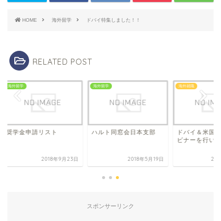
HOME
海外留学
ドバイ特集しました！！
RELATED POST
留学
海外留学
海外就職
学金申請リスト
ハルト同窓会日本支部
ドバイ＆米国特集の
ビナーを行いました
2018年9月23日
2018年5月19日
2020年3月
スポンサーリンク