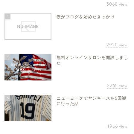
3068
view
4
僕がブログを始めたきっかけ
2920
view
5
無料オンラインサロンを開設しまし
た
2265
view
6
ニューヨークでヤンキースを5回観
に行った話
1966
view