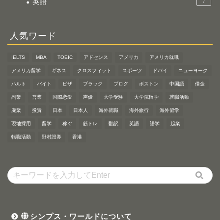
英語
7
人気ワード
IELTS
MBA
TOEIC
アドセンス
アメリカ
アメリカ就職
アメリカ留学
ギネス
クロスフィット
スポーツ
ドバイ
ニューヨーク
ハルト
バイト
ビザ
ブラック
ブログ
ボストン
中国語
借金
副業
営業
国際恋愛
声優
大学受験
大学院留学
就職活動
廃業
投資
日本
日本人
海外就職
海外旅行
海外留学
現地採用
留学
稼ぐ
筋トレ
翻訳
英語
語学
起業
転職活動
野村證券
香港
シンプス・ワールドについて