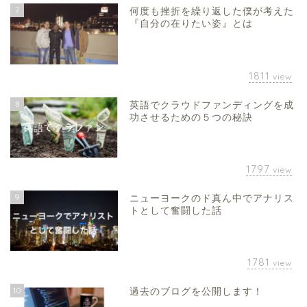
7
何度も挫折を繰り返した僕が考えた
『自分の在りたい姿』とは
1811
view
8
英語でクラウドファンディングを成
功させるための５つの秘訣
1797
view
9
ニューヨークのド真ん中でアナリス
トとして奮闘した話
1781
view
10
過去のブログを公開します！