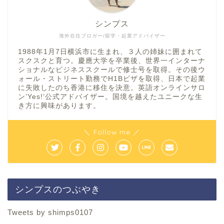
シンプス
海外在住ブロガー/留学・起業アドバイザー
1988年1月7日横浜市に生まれ、３人の姉妹に囲まれて
スクスクと育つ。慶應大学を卒業後、世界一インターナ
ショナルなビジネススクールで修士号を取得。その後ウ
ォール・ストリート勤務でH1Bビザを取得、日本で起業
に失敗したのち香港に移住を決意。英語オンラインサロ
ン’Yes!’公式アドバイザー。国境を越えたユニークな生
き方に興味があります。
＼ Follow me ／
シンプスのつぶやき
Tweets by shimps0107