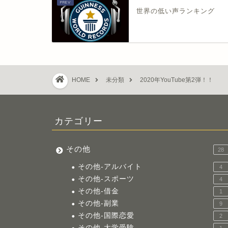
世界の低い声ランキング
HOME
未分類
2020年YouTube第2弾！！
カテゴリー
その他
28
その他-アルバイト
4
その他-スポーツ
4
その他-借金
1
その他-副業
9
その他-国際恋愛
2
その他-大学受験