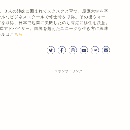
まれ、３人の姉妹に囲まれてスクスクと育つ。慶應大学を卒
ナルなビジネススクールで修士号を取得。その後ウォー
ザを取得、日本で起業に失敗したのち香港に移住を決意。
!'公式アドバイザー。国境を越えたユニークな生き方に興味
ールは
こちら
スポンサーリンク