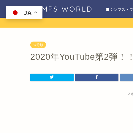
SHIMPS WORLD
シンプス・
JA
未分類
2020年YouTube第2弾！
ス