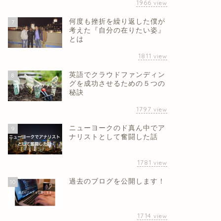
1966
view
何度も挫折を繰り返した僕が
7
考えた『自分の在りたい姿』
とは
1811
view
英語でクラウドファンディン
8
グを成功させるための５つの
秘訣
分類
未分類
1797
view
ニューヨークのド真ん中でア
9
ナリストとして奮闘した話
1781
view
020年YouTube第一弾！＠香港
フィス
過去のブログを公開します！
10
歌舞伎町でホストやってました
2020年1月18日
2018年5月21
1714
view