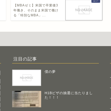
【MBAゼミ】米国で卒業後3
年働き、そのまま米国で働け
る「特別なMBA」...
注目の記事
僕の夢
H1Bビザの抽選に当たりまし
た！！！