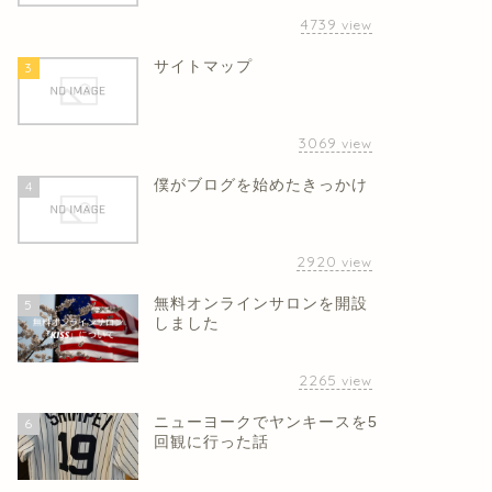
4739
view
サイトマップ
3
3069
view
僕がブログを始めたきっかけ
4
2920
view
無料オンラインサロンを開設
5
しました
2265
view
ニューヨークでヤンキースを5
6
回観に行った話