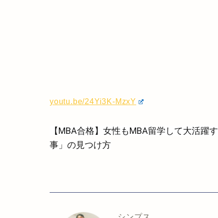
youtu.be/24Yi3K-MzxY
【
MBA
合格】女性も
MBA
留学して大活躍す
事」の見つけ方
シンプス