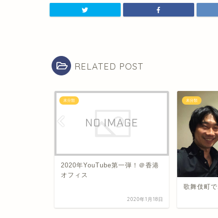
RELATED POST
未分類
未分類
ンを実施中
2020年YouTube第一弾！＠香港
オフィス
歌舞伎町で
2019年6月11日
2020年1月18日