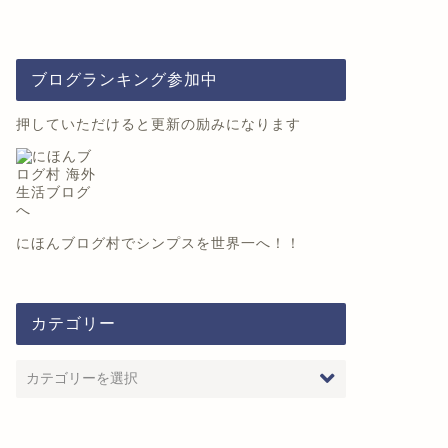
ブログランキング参加中
押していただけると更新の励みになります
外留学
海外留学
にほんブログ村
でシンプスを世界一へ！！
omfortable Zoneから抜け出す
エージェントの方に特集いただ
は
きました！
カテゴリー
2018年5月24日
2020年2月16