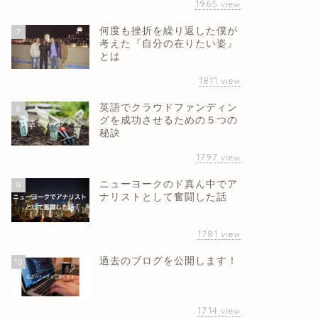
1965
view
何度も挫折を繰り返した僕が
7
考えた『自分の在りたい姿』
とは
1811
view
英語でクラウドファンディン
8
グを成功させるための５つの
秘訣
1797
view
ニューヨークのド真ん中でア
9
ナリストとして奮闘した話
1781
view
過去のブログを公開します！
10
1714
view