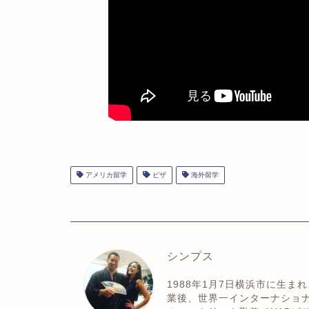
アメリカ留学
ビザ
海外留学
シンプス
1988年1月7日横浜市に生
業後、世界一インターナショ