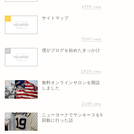
4739
view
サイトマップ
3
3067
view
僕がブログを始めたきっかけ
4
2920
view
無料オンラインサロンを開設
5
しました
2264
view
ニューヨークでヤンキースを5
6
回観に行った話