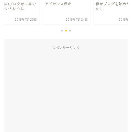
本語のブログが世界で
アドセンス停止
僕がブログを始めた
番多いという話
かけ
2018年7月23日
2018年7月24日
2018年
スポンサーリンク