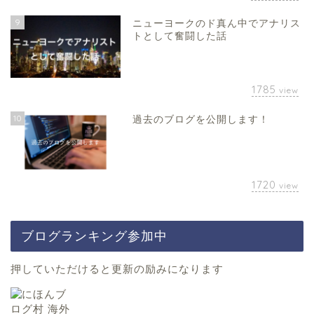
9
ニューヨークのド真ん中でアナリス
トとして奮闘した話
1785
view
10
過去のブログを公開します！
1720
view
ブログランキング参加中
押していただけると更新の励みになります