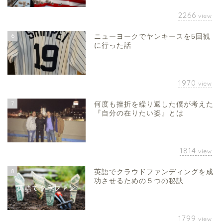
2266
view
6
ニューヨークでヤンキースを5回観
に行った話
1970
view
7
何度も挫折を繰り返した僕が考えた
『自分の在りたい姿』とは
1814
view
8
英語でクラウドファンディングを成
功させるための５つの秘訣
1799
view