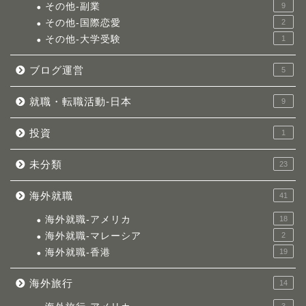
その他-副業
9
その他-国際恋愛
2
その他-大学受験
1
ブログ運営
5
就職・転職活動-日本
9
投資
1
未分類
23
海外就職
41
海外就職-アメリカ
18
海外就職-マレーシア
2
海外就職-香港
19
海外旅行
14