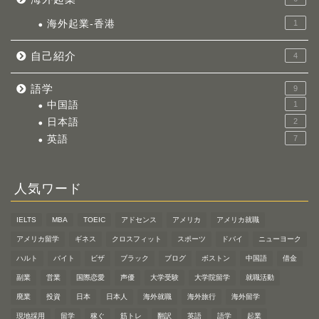
海外起業-香港
1
自己紹介
4
語学
9
中国語
1
日本語
2
英語
7
人気ワード
IELTS
MBA
TOEIC
アドセンス
アメリカ
アメリカ就職
アメリカ留学
ギネス
クロスフィット
スポーツ
ドバイ
ニューヨーク
ハルト
バイト
ビザ
ブラック
ブログ
ボストン
中国語
借金
副業
営業
国際恋愛
声優
大学受験
大学院留学
就職活動
廃業
投資
日本
日本人
海外就職
海外旅行
海外留学
現地採用
留学
稼ぐ
筋トレ
翻訳
英語
語学
起業