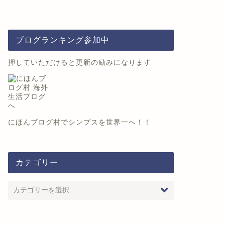
ブログランキング参加中
分類
未分類
押していただけると更新の励みになります
ユーチューブ第6弾！！
にほんブログ村
でシンプスを世界一へ！！
舞伎町でホストやってました
2018年5月21日
2019年12月1
カテゴリー