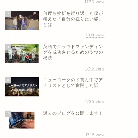
1970
view
何度も挫折を繰り返した僕が
7
考えた『自分の在りたい姿』
とは
1814
view
英語でクラウドファンディン
8
グを成功させるための５つの
秘訣
1799
view
ニューヨークのド真ん中でア
9
ナリストとして奮闘した話
1785
view
過去のブログを公開します！
10
1718
view