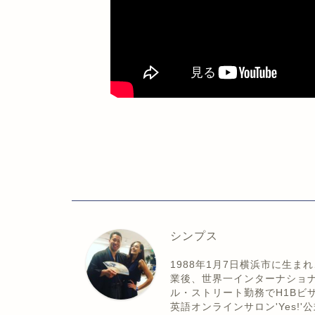
シンプス
1988年1月7日横浜市に生
業後、世界一インターナショ
ル・ストリート勤務でH1Bビ
英語オンラインサロン'Yes