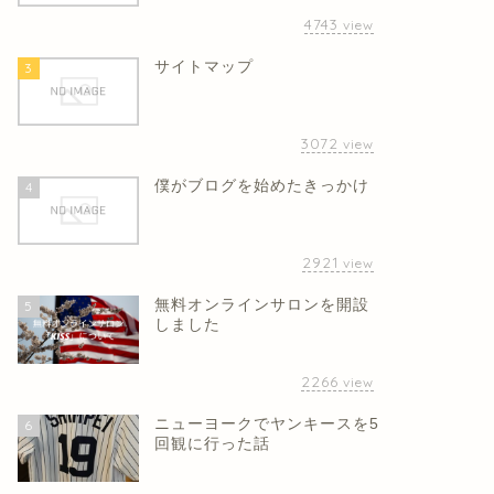
4743
view
サイトマップ
3
3072
view
僕がブログを始めたきっかけ
4
2921
view
無料オンラインサロンを開設
5
しました
2266
view
ニューヨークでヤンキースを5
6
回観に行った話