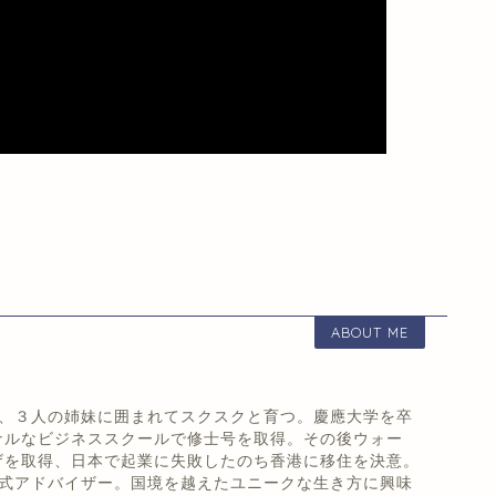
ABOUT ME
まれ、３人の姉妹に囲まれてスクスクと育つ。慶應大学を卒
ナルなビジネススクールで修士号を取得。その後ウォー
ザを取得、日本で起業に失敗したのち香港に移住を決意。
!'公式アドバイザー。国境を越えたユニークな生き方に興味