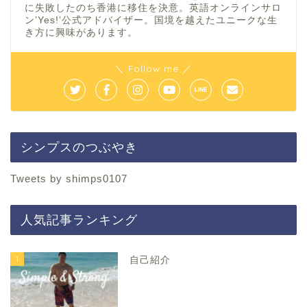
に失敗したのち香港に移住を決意。英語オンラインサロ
ン’Yes!’公式アドバイザー。国境を越えたユニークな生
き方に興味があります。
＼ Follow me ／
シンプスのつぶやき
Tweets by shimps0107
人気記事ランキング
1
自己紹介