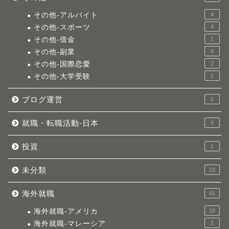
その他-アルバイト
4
その他-スポーツ
4
その他-借金
1
その他-副業
9
その他-国際恋愛
2
その他-大学受験
1
ブログ運営
5
就職・転職活動-日本
9
投資
1
未分類
23
海外就職
41
海外就職-アメリカ
18
海外就職-マレーシア
2