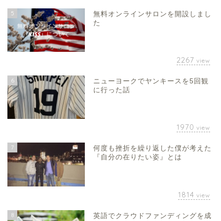
5
無料オンラインサロンを開設しまし
た
2267
view
6
ニューヨークでヤンキースを5回観
に行った話
1970
view
7
何度も挫折を繰り返した僕が考えた
『自分の在りたい姿』とは
1814
view
8
英語でクラウドファンディングを成