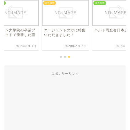
留学
海外留学
海外留学
ストン大学院の卒業プ
エージェントの方に特集
ハルト同窓会日本支
ジェクトで優勝した話
いただきました！
2018年6月11日
2020年2月16日
2018年5
スポンサーリンク