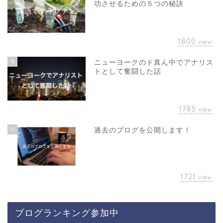
功させるための５つの秘訣
1800
view
9
ニューヨークのド真ん中でアナリス
トとして奮闘した話
1785
view
10
過去のブログを公開します！
1721
view
ブログランキング参加中