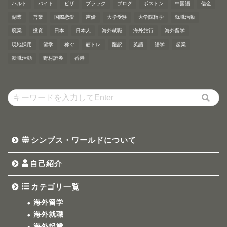
ハルト
バイト
ビザ
ブラック
ブログ
ボストン
中国語
借金
副業
営業
国際恋愛
声優
大学受験
大学院留学
就職活動
廃業
投資
日本
日本人
海外就職
海外旅行
海外留学
現地採用
留学
稼ぐ
筋トレ
翻訳
英語
語学
起業
転職活動
野村證券
香港
シンプス・ワールドについて
自己紹介
カテゴリ一覧
海外留学
海外就職
海外起業