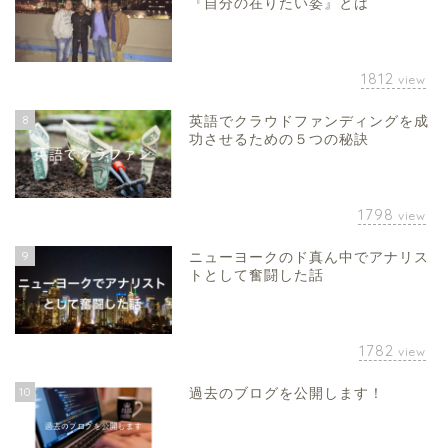
『自分の在りたい姿』とは
1812
view
8
英語でクラウドファンディングを成
功させるための５つの秘訣
1798
view
9
ニューヨークのド真ん中でアナリス
トとして奮闘した話
1782
view
10
過去のブログを公開します！