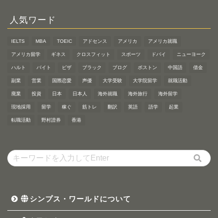
人気ワード
IELTS
MBA
TOEIC
アドセンス
アメリカ
アメリカ就職
アメリカ留学
ギネス
クロスフィット
スポーツ
ドバイ
ニューヨーク
ハルト
バイト
ビザ
ブラック
ブログ
ボストン
中国語
借金
副業
営業
国際恋愛
声優
大学受験
大学院留学
就職活動
廃業
投資
日本
日本人
海外就職
海外旅行
海外留学
現地採用
留学
稼ぐ
筋トレ
翻訳
英語
語学
起業
転職活動
野村證券
香港
シンプス・ワールドについて