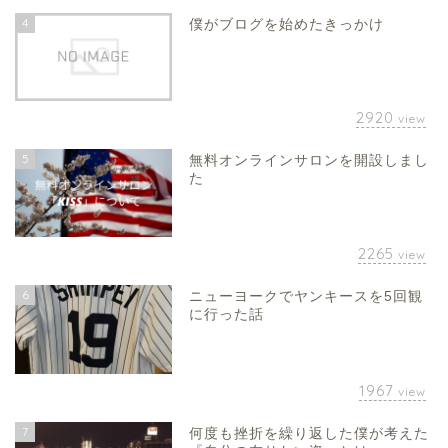
4
僕がブログを始めたきっかけ
2920
view
5
無料オンラインサロンを開設しまし
た
2265
view
6
ニューヨークでヤンキースを5回観
に行った話
1967
view
7
何度も挫折を繰り返した僕が考えた