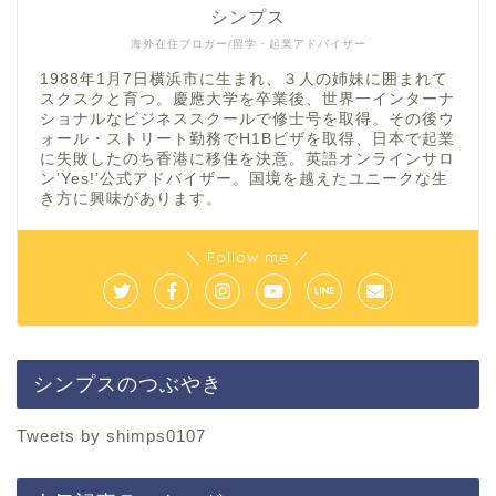
シンプス
海外在住ブロガー/留学・起業アドバイザー
1988年1月7日横浜市に生まれ、３人の姉妹に囲まれて
スクスクと育つ。慶應大学を卒業後、世界一インターナ
ショナルなビジネススクールで修士号を取得。その後ウ
ォール・ストリート勤務でH1Bビザを取得、日本で起業
に失敗したのち香港に移住を決意。英語オンラインサロ
ン’Yes!’公式アドバイザー。国境を越えたユニークな生
き方に興味があります。
＼ Follow me ／
シンプスのつぶやき
Tweets by shimps0107