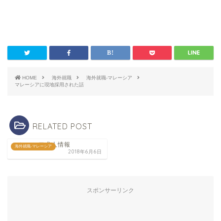
HOME
海外就職
海外就職-マレーシア
マレーシアに現地採用された話
RELATED POST
マレーシア求人情報
海外就職-マレーシア
2018年6月6日
スポンサーリンク