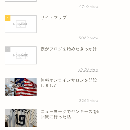
4740
view
サイトマップ
3
3069
view
僕がブログを始めたきっかけ
4
2920
view
無料オンラインサロンを開設
5
しました
2265
view
ニューヨークでヤンキースを5
6
回観に行った話