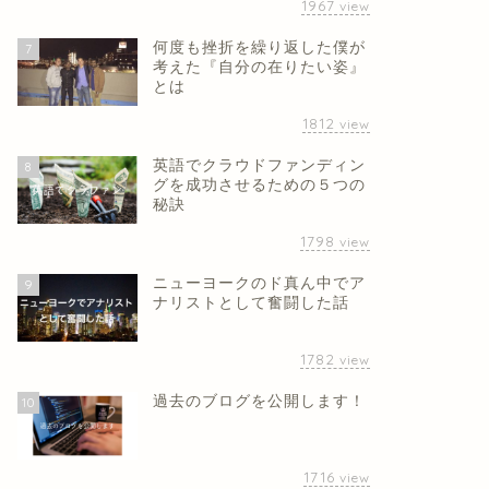
1967
view
何度も挫折を繰り返した僕が
7
考えた『自分の在りたい姿』
とは
1812
view
英語でクラウドファンディン
8
グを成功させるための５つの
秘訣
1798
view
ニューヨークのド真ん中でア
9
ナリストとして奮闘した話
1782
view
過去のブログを公開します！
10
1716
view