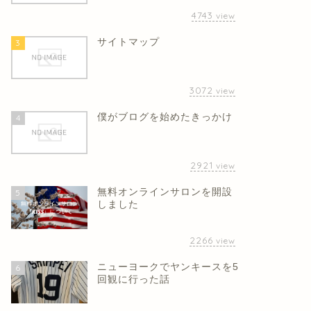
4743
view
サイトマップ
3
3072
view
僕がブログを始めたきっかけ
4
2921
view
無料オンラインサロンを開設
5
しました
2266
view
ニューヨークでヤンキースを5
6
回観に行った話