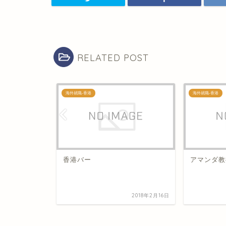
RELATED POST
海外就職-香港
海外就職-香港
ダンスクラ
香港バー
アマンダ教
2018年3月4日
2018年2月16日