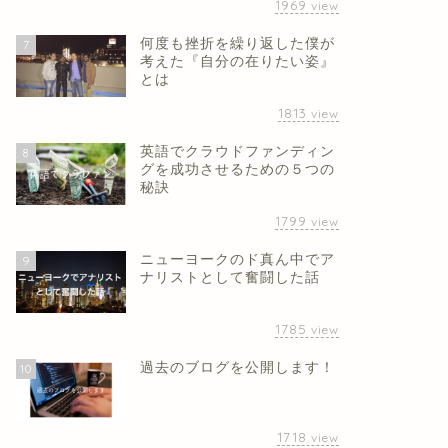
1969
view
何度も挫折を繰り返した僕が
7
考えた『自分の在りたい姿』
とは
1813
view
英語でクラウドファンディン
8
グを成功させるための５つの
秘訣
1799
view
ニューヨークのド真ん中でア
9
ナリストとして奮闘した話
1785
view
過去のブログを公開します！
10
1718
view