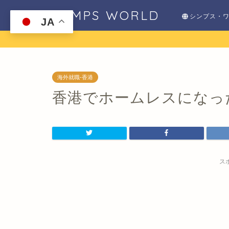
SHIMPS WORLD
シンプス・
JA
海外就職-香港
香港でホームレスになっ
ス