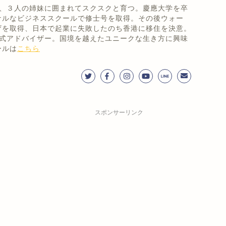
まれ、３人の姉妹に囲まれてスクスクと育つ。慶應大学を卒
ナルなビジネススクールで修士号を取得。その後ウォー
ザを取得、日本で起業に失敗したのち香港に移住を決意。
!'公式アドバイザー。国境を越えたユニークな生き方に興味
ールは
こちら
スポンサーリンク