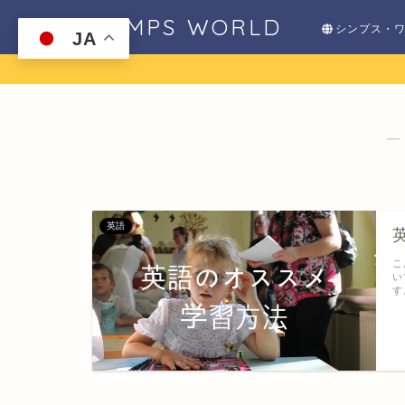
SHIMPS WORLD
シンプス・
JA
―
英語
こ
い
す