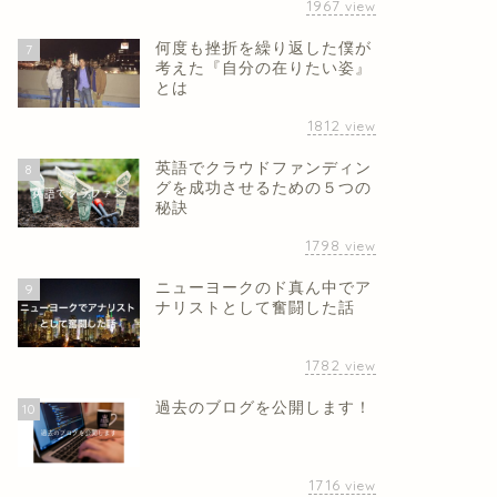
1967
view
何度も挫折を繰り返した僕が
7
考えた『自分の在りたい姿』
とは
1812
view
英語でクラウドファンディン
8
グを成功させるための５つの
秘訣
1798
view
ニューヨークのド真ん中でア
9
ナリストとして奮闘した話
1782
view
過去のブログを公開します！
10
1716
view