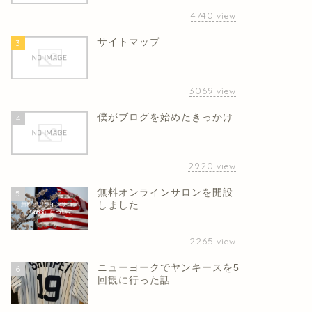
4740
view
サイトマップ
3
3069
view
僕がブログを始めたきっかけ
4
2920
view
無料オンラインサロンを開設
5
しました
2265
view
ニューヨークでヤンキースを5
6
回観に行った話