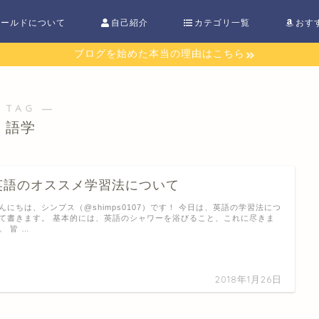
ワールドについて
自己紹介
カテゴリ一覧
おす
ブログを始めた本当の理由はこちら
 TAG ―
語学
英語のオススメ学習法について
んにちは、シンプス（@shimps0107）です！ 今日は、英語の学習法につ
て書きます。 基本的には、英語のシャワーを浴びること、これに尽きま
。 皆 …
2018年1月26日