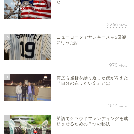
た
2266
view
6
ニューヨークでヤンキースを5回観
に行った話
1970
view
7
何度も挫折を繰り返した僕が考えた
『自分の在りたい姿』とは
1814
view
8
英語でクラウドファンディングを成
功させるための５つの秘訣