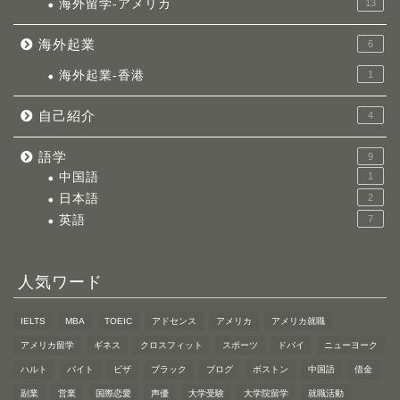
海外留学-アメリカ
13
海外起業
6
海外起業-香港
1
自己紹介
4
語学
9
中国語
1
日本語
2
英語
7
人気ワード
IELTS
MBA
TOEIC
アドセンス
アメリカ
アメリカ就職
アメリカ留学
ギネス
クロスフィット
スポーツ
ドバイ
ニューヨーク
ハルト
バイト
ビザ
ブラック
ブログ
ボストン
中国語
借金
副業
営業
国際恋愛
声優
大学受験
大学院留学
就職活動