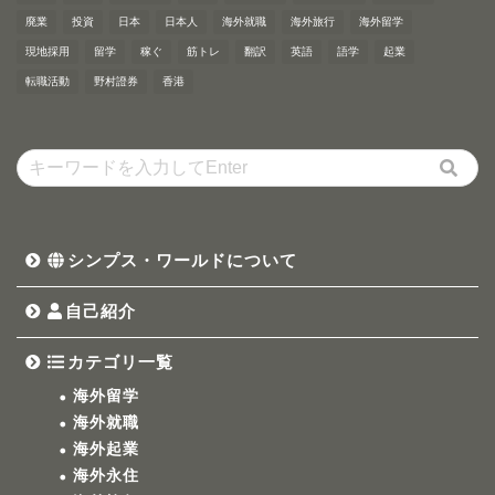
廃業
投資
日本
日本人
海外就職
海外旅行
海外留学
現地採用
留学
稼ぐ
筋トレ
翻訳
英語
語学
起業
転職活動
野村證券
香港
シンプス・ワールドについて
自己紹介
カテゴリ一覧
海外留学
海外就職
海外起業
海外永住