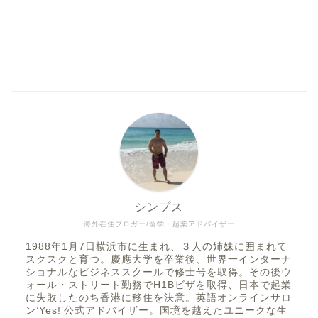
シンプス
海外在住ブロガー/留学・起業アドバイザー
1988年1月7日横浜市に生まれ、３人の姉妹に囲まれて
スクスクと育つ。慶應大学を卒業後、世界一インターナ
ショナルなビジネススクールで修士号を取得。その後ウ
ォール・ストリート勤務でH1Bビザを取得、日本で起業
に失敗したのち香港に移住を決意。英語オンラインサロ
ン’Yes!’公式アドバイザー。国境を越えたユニークな生