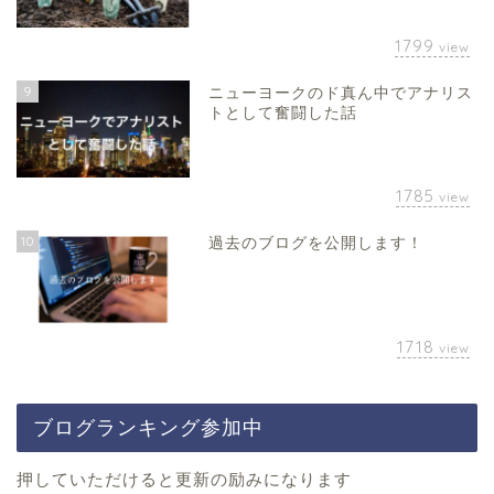
1799
view
9
ニューヨークのド真ん中でアナリス
トとして奮闘した話
1785
view
10
過去のブログを公開します！
1718
view
ブログランキング参加中
押していただけると更新の励みになります