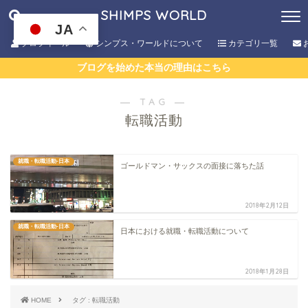
SHIMPS WORLD
JA
プロフィール
シンプス・ワールドについて
カテゴリ一覧
ブログを始めた本当の理由はこちら
― TAG ―
転職活動
就職・転職活動-日本
ゴールドマン・サックスの面接に落ちた話
2018年2月12日
就職・転職活動-日本
日本における就職・転職活動について
2018年1月28日
HOME
タグ : 転職活動