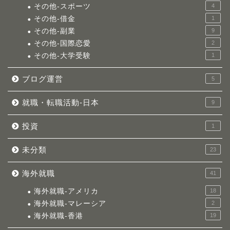
その他-スポーツ
4
その他-借金
1
その他-副業
9
その他-国際恋愛
2
その他-大学受験
1
ブログ運営
5
就職・転職活動-日本
9
投資
1
未分類
23
海外就職
41
海外就職-アメリカ
18
海外就職-マレーシア
2
海外就職-香港
19