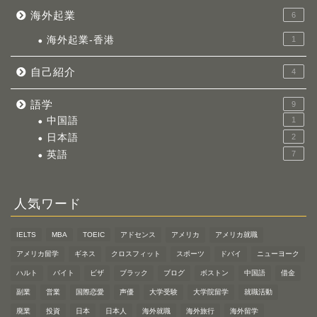
海外起業
6
海外起業-香港
1
自己紹介
4
語学
9
中国語
1
日本語
2
英語
7
人気ワード
IELTS
MBA
TOEIC
アドセンス
アメリカ
アメリカ就職
アメリカ留学
ギネス
クロスフィット
スポーツ
ドバイ
ニューヨーク
ハルト
バイト
ビザ
ブラック
ブログ
ボストン
中国語
借金
副業
営業
国際恋愛
声優
大学受験
大学院留学
就職活動
廃業
投資
日本
日本人
海外就職
海外旅行
海外留学