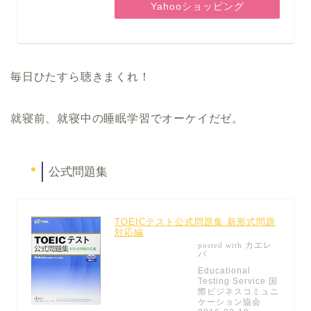
Yahooショッピング
毎日ひたすら聴きまくれ！
就寝前、就寝中の睡眠学習でオーケイだゼ。
公式問題集
TOEICテスト公式問題集 新形式問題
対応編
カエレ
posted with
バ
Educational
Testing Service 国
際ビジネスコミュニ
ケーション協会