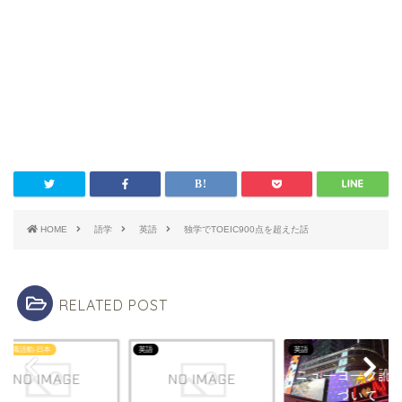
HOME
語学
英語
独学でTOEIC900点を超えた話
RELATED POST
・転職活動-日本
英語
英語