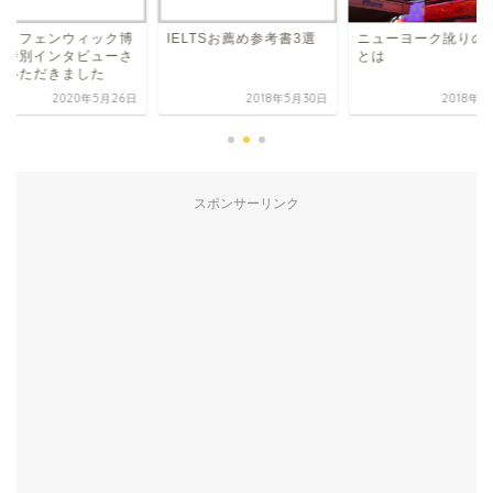
ニューヨーク訛りの
リ・フェンウィック博
IELTSお薦め参考書3選
とは
に特別インタビューさ
ていただきました
2020年5月26日
2018年5月30日
2018年2
スポンサーリンク