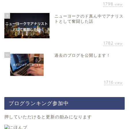
1798
view
9
ニューヨークのド真ん中でアナリス
トとして奮闘した話
1782
view
10
過去のブログを公開します！
1716
view
ブログランキング参加中
押していただけると更新の励みになります