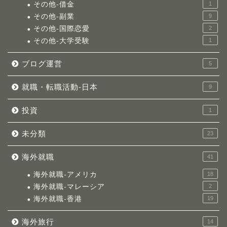
その他-借金
1
その他-副業
9
その他-国際恋愛
2
その他-大学受験
1
ブログ運営
5
就職・転職活動-日本
9
投資
1
未分類
23
海外就職
41
海外就職-アメリカ
18
海外就職-マレーシア
2
海外就職-香港
19
海外旅行
14