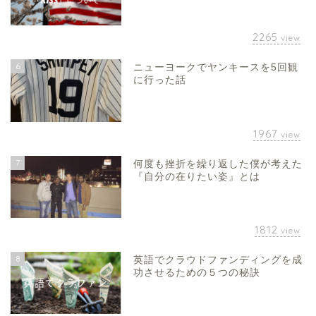
2265
view
6
ニューヨークでヤンキースを5回観
に行った話
1967
view
7
何度も挫折を繰り返した僕が考えた
『自分の在りたい姿』とは
1812
view
8
英語でクラウドファンディングを成
功させるための５つの秘訣