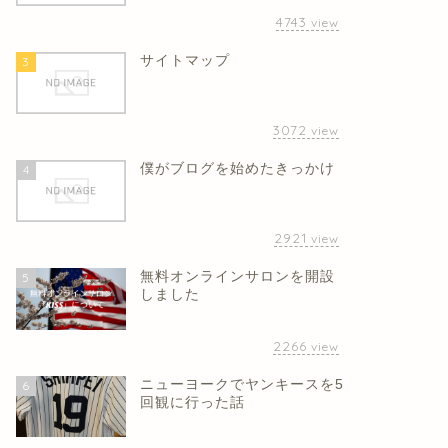
4743
view
サイトマップ
3
3072
view
僕がブログを始めたきっかけ
4
2921
view
無料オンラインサロンを開設
5
しました
2266
view
ニューヨークでヤンキースを5
6
回観に行った話