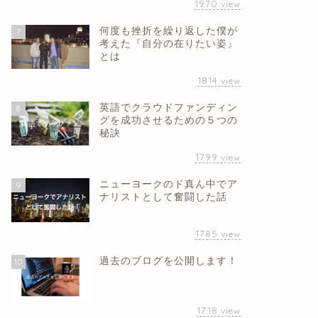
1970
view
何度も挫折を繰り返した僕が
7
考えた『自分の在りたい姿』
とは
1814
view
英語でクラウドファンディン
8
グを成功させるための５つの
秘訣
1799
view
ニューヨークのド真ん中でア
9
ナリストとして奮闘した話
1785
view
過去のブログを公開します！
10
1718
view