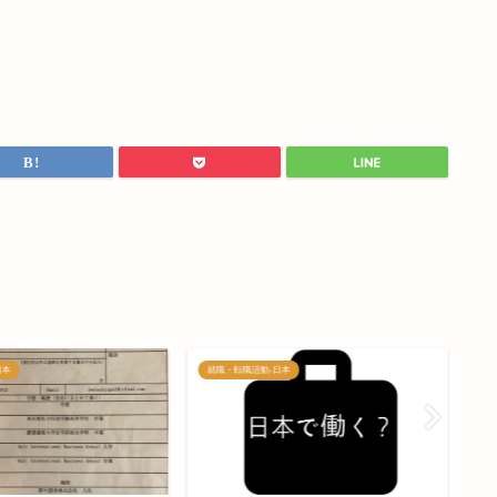
日本
就職・転職活動-日本
就