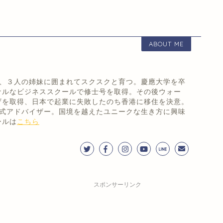
ABOUT ME
まれ、３人の姉妹に囲まれてスクスクと育つ。慶應大学を卒
ナルなビジネススクールで修士号を取得。その後ウォー
ザを取得、日本で起業に失敗したのち香港に移住を決意。
!'公式アドバイザー。国境を越えたユニークな生き方に興味
ールは
こちら
スポンサーリンク