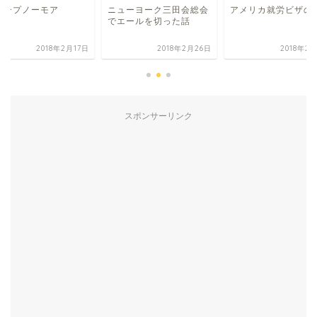
ューヨーク三田会総会
アメリカ就労ビザの話
スリープノーモア
エールを切った話
2018年2月26日
2018年2月21日
2018年2
スポンサーリンク