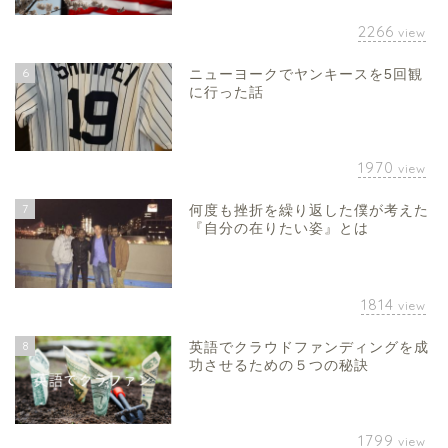
2266
view
6
ニューヨークでヤンキースを5回観
に行った話
1970
view
7
何度も挫折を繰り返した僕が考えた
『自分の在りたい姿』とは
1814
view
8
英語でクラウドファンディングを成
功させるための５つの秘訣
1799
view