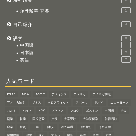
海外起業
海外起業-香港
1
自己紹介
4
語学
9
中国語
1
日本語
2
英語
7
人気ワード
IELTS
MBA
TOEIC
アドセンス
アメリカ
アメリカ就職
アメリカ留学
ギネス
クロスフィット
スポーツ
ドバイ
ニューヨーク
ハルト
バイト
ビザ
ブラック
ブログ
ボストン
中国語
借金
副業
営業
国際恋愛
声優
大学受験
大学院留学
就職活動
廃業
投資
日本
日本人
海外就職
海外旅行
海外留学
現地採用
留学
稼ぐ
筋トレ
翻訳
英語
語学
起業