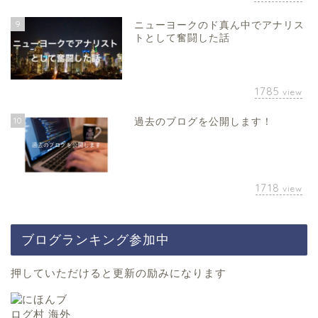
9
ニューヨークのド真ん中でアナリス
トとして奮闘した話
1785
view
10
過去のブログを公開します！
1718
view
ブログランキング参加中
押していただけると更新の励みになります