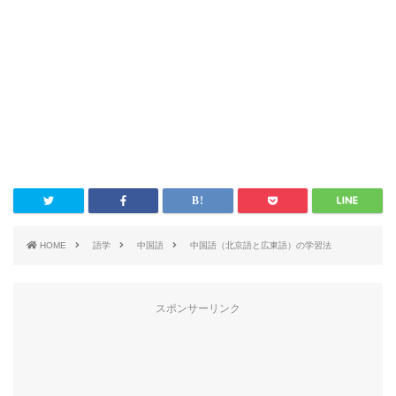
HOME
語学
中国語
中国語（北京語と広東語）の学習法
スポンサーリンク