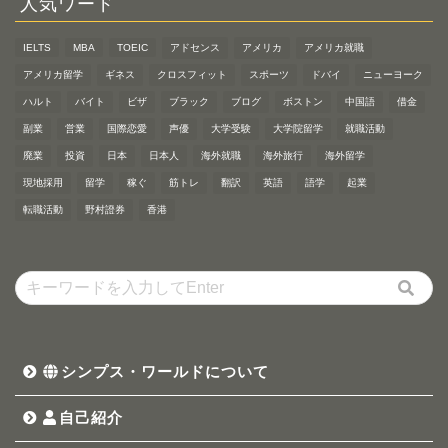
人気ワード
IELTS
MBA
TOEIC
アドセンス
アメリカ
アメリカ就職
アメリカ留学
ギネス
クロスフィット
スポーツ
ドバイ
ニューヨーク
ハルト
バイト
ビザ
ブラック
ブログ
ボストン
中国語
借金
副業
営業
国際恋愛
声優
大学受験
大学院留学
就職活動
廃業
投資
日本
日本人
海外就職
海外旅行
海外留学
現地採用
留学
稼ぐ
筋トレ
翻訳
英語
語学
起業
転職活動
野村證券
香港
シンプス・ワールドについて
自己紹介