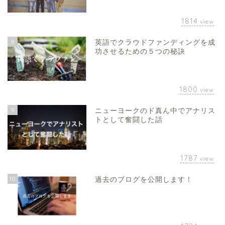
1814
view
8
英語でクラウドファンディングを成
功させるための５つの秘訣
1800
view
9
ニューヨークのド真ん中でアナリス
トとして奮闘した話
1787
view
10
過去のブログを公開します！