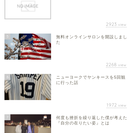
2923
view
5
無料オンラインサロンを開設しまし
た
2268
view
6
ニューヨークでヤンキースを5回観
に行った話
1972
view
7
何度も挫折を繰り返した僕が考えた
『自分の在りたい姿』とは