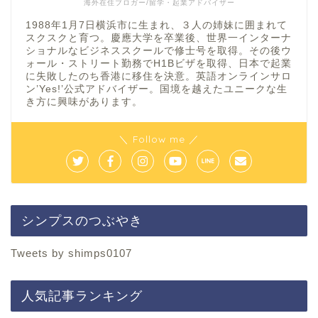
海外在住ブロガー/留学・起業アドバイザー
1988年1月7日横浜市に生まれ、３人の姉妹に囲まれて
スクスクと育つ。慶應大学を卒業後、世界一インターナ
ショナルなビジネススクールで修士号を取得。その後ウ
ォール・ストリート勤務でH1Bビザを取得、日本で起業
に失敗したのち香港に移住を決意。英語オンラインサロ
ン’Yes!’公式アドバイザー。国境を越えたユニークな生
き方に興味があります。
＼ Follow me ／
シンプスのつぶやき
Tweets by shimps0107
人気記事ランキング