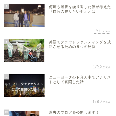
7
何度も挫折を繰り返した僕が考えた
『自分の在りたい姿』とは
1811
view
8
英語でクラウドファンディングを成
功させるための５つの秘訣
1796
view
9
ニューヨークのド真ん中でアナリス
トとして奮闘した話
1780
view
10
過去のブログを公開します！