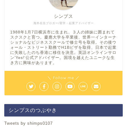
シンプス
海外在住ブロガー/留学・起業アドバイザー
1988年1月7日横浜市に生まれ、３人の姉妹に囲まれて
スクスクと育つ。慶應大学を卒業後、世界一インターナ
ショナルなビジネススクールで修士号を取得。その後ウ
ォール・ストリート勤務でH1Bビザを取得、日本で起業
に失敗したのち香港に移住を決意。英語オンラインサロ
ン’Yes!’公式アドバイザー。国境を越えたユニークな生
き方に興味があります。
＼ Follow me ／
シンプスのつぶやき
Tweets by shimps0107