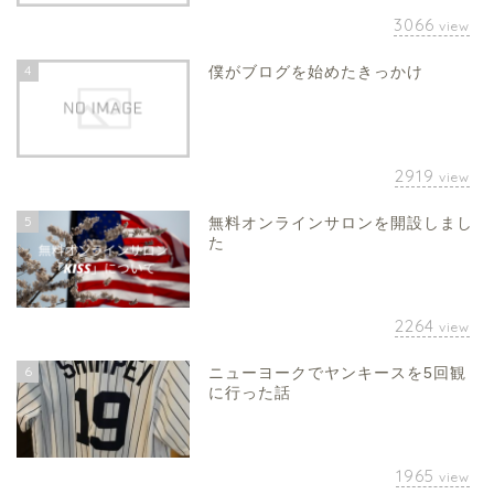
3066
view
4
僕がブログを始めたきっかけ
2919
view
5
無料オンラインサロンを開設しまし
た
2264
view
6
ニューヨークでヤンキースを5回観
に行った話
1965
view