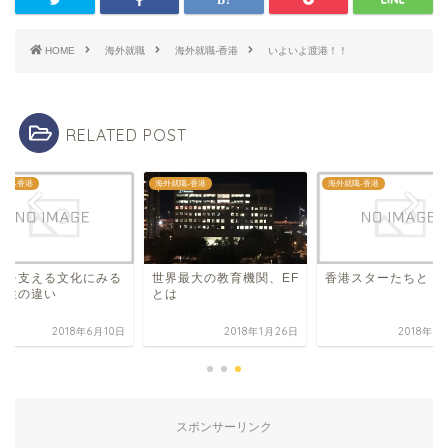
HOME
海外就職
海外就職-香港
いよいよ渡港！！
RELATED POST
就職-香港
海外就職-香港
海外就職-香港
世界最大の教育機関、EF
アを支える文化にみる
香港スターたちと
とは
民性の違い
2018年6月10日
2018年1月26日
2018年4
スポンサーリンク